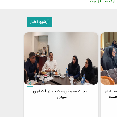
آرشیو اخبار
اند در
نجات محیط زیست با بازیافت لجن
برگزاری 
ت» به همت
اسیدی
توسعه صن
زیس